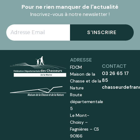
Pour ne rien manquer de l'actualité
Inscrivez-vous à notre newsletter !
S'INSCRIRE
ADRESSE
CONTACT
FDCM
03 26 65 17
Maison de la
85
Chasse et de la
chasseurdefra
Nature
Route
départementale
5
Le Mont-
Choisy –
Fagnières – CS
90166